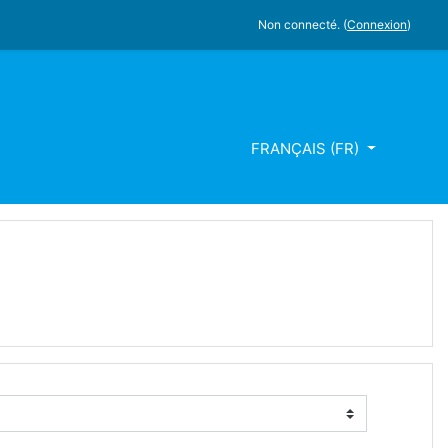
Non connecté. (
Connexion
)
FRANÇAIS ‎(FR)‎