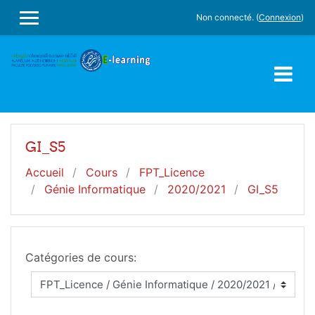
Passer au contenu principal
Non connecté. (
Connexion
)
PANNEAU LATÉRAL
GI_S5
Accueil
Cours
FPT_Licence
Génie Informatique
2020/2021
GI_S5
Catégories de cours: