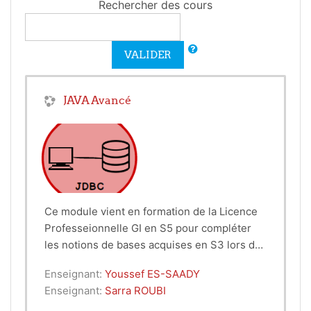
Rechercher des cours
VALIDER
JAVA Avancé
Ce module vient en formation de la Licence
Professeionnelle GI en S5 pour compléter
les notions de bases acquises en S3 lors du
module M17.
Ce cours introduit les notions avancées du
Enseignant:
Youssef ES-SAADY
langage JAVA, en l'occurence les exceptions,
Enseignant:
Sarra ROUBI
les Threads les interfaces graphiques et les