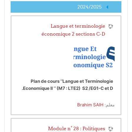
2024/2025
Langue et terminologie
économique 2 sections C-D
Plan de cours ‘’Langue et Terminologie
Economique II ‘’ (M7 : LTE2) S2 /EG1-C et D.
Professeur SAIH Brahim, FPT
معلم:
Brahim SAIH
Introduction
Chapitre 1 : Méthodologie de travail
universitaire (MTU)
Module n° 28 : Politiques
La prise de notes
1.