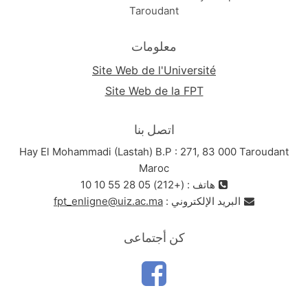
Les types de plans
6.
Taroudant
L’organisation de l’argumentation
7.
Les connecteurs ou les liens logiques
8.
معلومات
Exercices et applications
Chapitre 4 : Production de l’écrit
Site Web de l'Université
Le commentaire
1.
Site Web de la FPT
Le résumé
2.
La demande formelle
3.
اتصل بنا
Exercices et applications
Chapitre 5 : Principes de méthodes
Hay El Mohammadi (Lastah) B.P : 271, 83 000 Taroudant
quantitatives
Maroc
Définition et caractéristiques
هاتف : (+212) 05 28 55 10 10
Les types de méthodes quantitatives
البريد الإلكتروني :
fpt_enligne@uiz.ac.ma
Le questionnaire
L’enquête
كن أجتماعى
Exercices et applications
Bibliographie
Annexes : vocabulaire de l’économie et de
gestion.