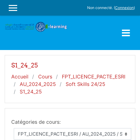
Passer au contenu principal
Non connecté. (
Connexion
)
PANNEAU LATÉRAL
S1_24_25
Accueil
Cours
FPT_LICENCE_PACTE_ESRI
AU_2024_2025
Soft Skills 24/25
S1_24_25
Catégories de cours: