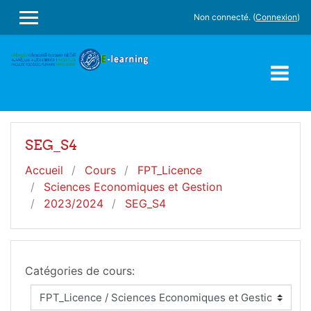
Passer au contenu principal
Non connecté. (
Connexion
)
PANNEAU LATÉRAL
SEG_S4
Accueil
Cours
FPT_Licence
Sciences Economiques et Gestion
2023/2024
SEG_S4
Catégories de cours: