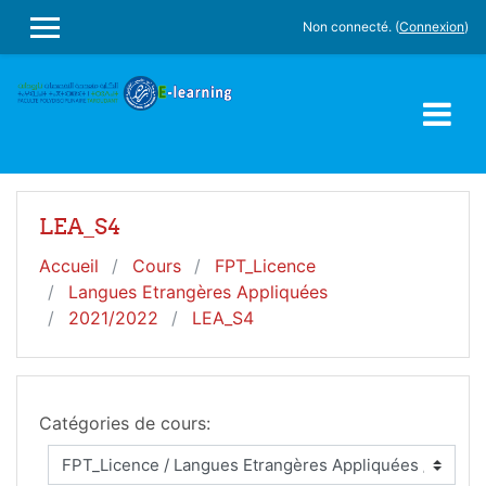
Passer au contenu principal
Non connecté. (
Connexion
)
PANNEAU LATÉRAL
LEA_S4
Accueil
Cours
FPT_Licence
Langues Etrangères Appliquées
2021/2022
LEA_S4
Catégories de cours: