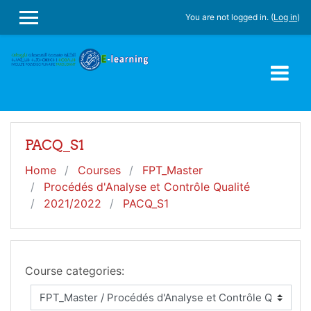
Skip to main content
You are not logged in. (
Log in
)
SIDE PANEL
PACQ_S1
Home
Courses
FPT_Master
Procédés d'Analyse et Contrôle Qualité
2021/2022
PACQ_S1
Course categories: