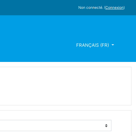
Non connecté. (
Connexion
)
FRANÇAIS ‎(FR)‎