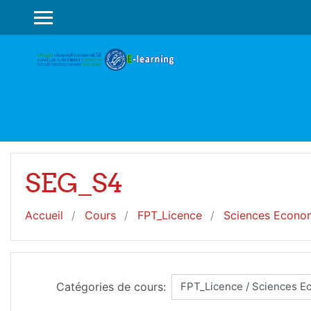
Passer au contenu principal
PANNEAU LATÉRAL
SEG_S4
Accueil
Cours
FPT_Licence
Sciences Econom
Catégories de cours: