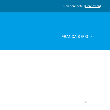
Non connecté. (
Connexion
)
FRANÇAIS ‎(FR)‎