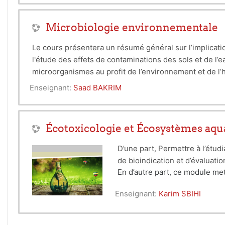
Microbiologie environnementale
Le cours présentera un résumé
général sur l’implicat
l'étude
des effets de contaminations des sols et de l’e
microorganismes au profit de l’environnement et de l
production de biofuels, biopesticides et biofertilisant
En outre, ce cours a pour objectif de permettre aux ét
Enseignant:
Saad BAKRIM
qualité appliquées en environnements (ISO 14000, Sy
(mesure de la diversité microbienne, de l’activité mi
environnementale (méthodes analyse de la qualité de
Écotoxicologie et Écosystèmes aqu
D’une part, Permettre à l’étud
de bioindication et d’évaluatio
En d’autre part, ce module met
cadre, biotique et abiotique et
Enseignant:
Karim SBIHI