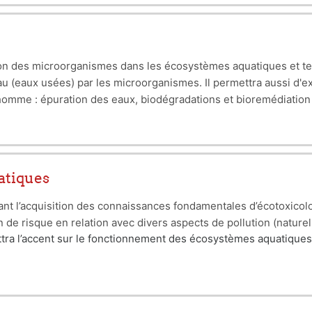
ion des microorganismes dans les écosystèmes aquatiques et tell
au (eaux usées) par les microorganismes. Il permettra aussi d'e
’homme : épuration des eaux, biodégradations et bioremédiation
s.
udiants d'a
cquérir des connaissances générales sur le contrôle q
stème de management environnementale..), d'étudier l
es métho
crobienne, méthodes culture et non culture-dépendante…) et de p
s eaux, recherches de microorganismes du sol).
atiques
iant l’acquisition des connaissances fondamentales d’écotoxicol
n de risque en relation avec divers aspects de pollution (naturel
tra l’accent sur le fonctionnement des écosystèmes aquatiques (
 ses perturbations, placé dans le contexte d’évaluation et de res