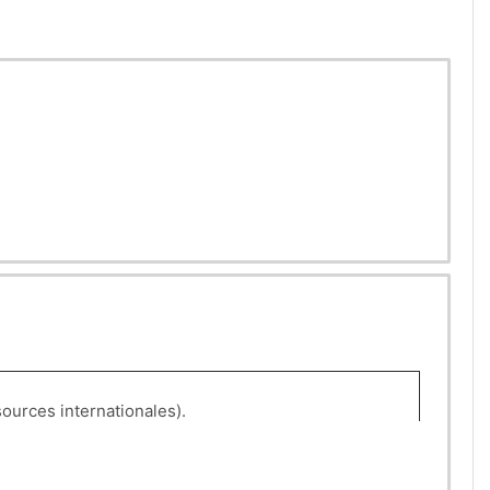
’environnementale (la loi-cadre, les décrets, et sources internationales).