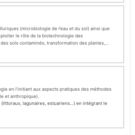
uriques (microbiologie de l’eau et du sol) ainsi que
xploiter le rôle de la biotechnologie des
 des sols contaminés, transformation des plantes,
ualité des eaux, les normes et les référentiels de
des d’analyse en microbiologie environnementale
ratiquer les
méthodes d’analyse en microbiologie
ogie en l’initiant aux aspects pratiques des méthodes
le et anthropique).
littoraux, lagunaires, estuariens…) en intégrant le
tauration de l’état écologique.