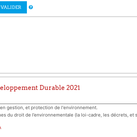
VALIDER
veloppement Durable 2021
n gestion, et protection de l'environnement.
2- Maîtriser les bases juridiques du droit de l
3- Etre capable de replacer les questions environnementales dans leur contexte juridique.
A
rincipes du développement durable.