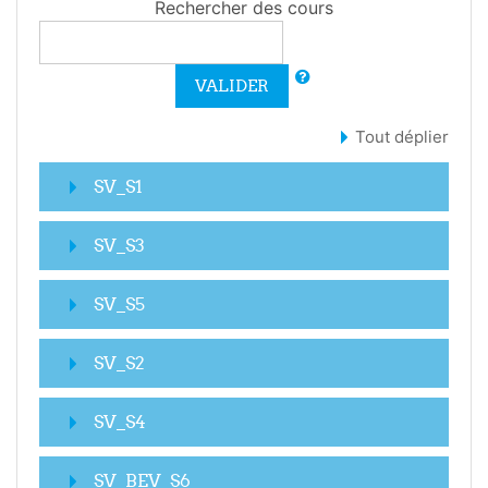
Rechercher des cours
VALIDER
Tout déplier
SV_S1
SV_S3
SV_S5
SV_S2
SV_S4
SV_BEV_S6