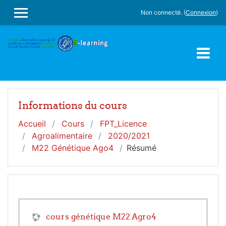
Passer au contenu principal
Non connecté. (
Connexion
)
PANNEAU LATÉRAL
Informations du cours
Accueil
Cours
FPT_Licence
Agroalimentaire
2020/2021
M22 Génétique Ago4
Résumé
cours génétique M22 Agro4