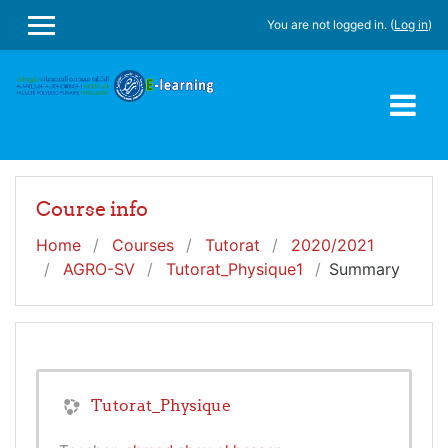
Skip to main content
You are not logged in. (
Log in
)
SIDE PANEL
Course info
Home
Courses
Tutorat
2020/2021
AGRO-SV
Tutorat_Physique1
Summary
Tutorat_Physique