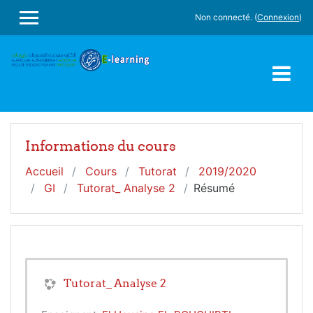
Passer au contenu principal
Non connecté. (
Connexion
)
PANNEAU LATÉRAL
Informations du cours
Accueil
Cours
Tutorat
2019/2020
GI
Tutorat_ Analyse 2
Résumé
Tutorat_ Analyse 2