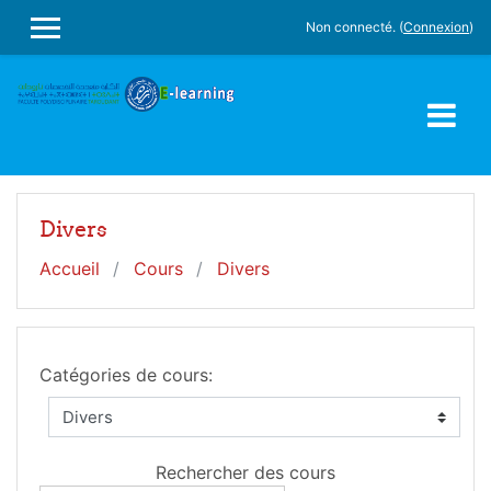
Passer au contenu principal
Non connecté. (
Connexion
)
PANNEAU LATÉRAL
Divers
Accueil
Cours
Divers
Catégories de cours:
Rechercher des cours